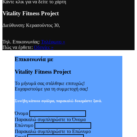
Κάντε κλικ για να δείτε το χάρτη
Vitality Fitness Project
Διεύθυνση: Κερασούντος 30,
Τηλ. Επικοινωνίας:
Τηλέφωνο »
Πώς να έρθετε:
Οδηγίες »
Επικοινωνία με
Vitality Fitness Project
Το μήνυμά σας στάλθηκε επιτυχώς!
Ευχαριστούμε για τη συμμετοχή σας!
Συνέβη κάποιο σφάλμα, παρακαλώ δοκιμάστε ξανά.
Όνομα
Παρακαλώ συμπληρώστε το Όνομα
Επώνυμο
Παρακαλώ συμπληρώστε το Επώνυμο