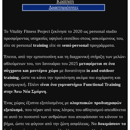
Κράτηση
Δραστηριότητες
Το Vitality Fitness Project ξεκίνησε το 2020 ως personal studio
προσφέροντας υπηρεσίες υψηλού επιπέδου στους ασκούμενους του,
είτε σε personal
training
είτε σε
semi-personal
προγράμματα.
Έπειτα, από την εμπιστοσύνη και τη διαχρονική στήριξη των μελών-
αθλούμενων του, τον Ιανουάριο του 2025
μεταφέρεται σε ένα
σύγχρονο και μοντέρνο χώρο
με δυνατότητα
in and outdoor
training
, ώστε να κάνει την προπόνηση ακόμα πιο ευχάριστη και
ψυχαγωγική. Πλέον
είναι ένα γυμναστήριο Functional Training
στην Άνω Νέα Σμύρνη
.
Ένας χώρος έξυπνα εξοπλισμένος με
ολυμπιακών προδιαγραφών
εξοπλισμό
, που πέραν από τους λάτρεις του αθλητισμού απευθύνεται
σε αυτό το ποσοστό των ανθρώπων που αποφάσισαν να κάνουν το
βήμα, ώστε να φύγουν από την ζώνη ασφάλειας. Να
δοκιμάσουν τα