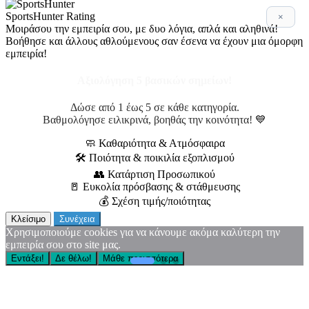
SportsHunter Rating
×
Μοιράσου την εμπειρία σου, με δυο λόγια, απλά και αληθινά!
Βοήθησε και άλλους αθλούμενους σαν έσενα να έχουν μια όμορφη
εμπειρία!
Αξιολόγηση 5 βασικών σημείων!
Δώσε από 1 έως 5 σε κάθε κατηγορία.
Βαθμολόγησε ειλικρινά, βοηθάς την κοινότητα! 💙
🧼 Καθαριότητα & Ατμόσφαιρα
🛠 Ποιότητα & ποικιλία εξοπλισμού
👥 Κατάρτιση Προσωπικού
🚪 Ευκολία πρόσβασης & στάθμευσης
💰 Σχέση τιμής/ποιότητας
Κλείσιμο
Συνέχεια
Χρησιμοποιούμε cookies για να κάνουμε ακόμα καλύτερη την
εμπειρία σου στο site μας.
Εντάξει!
Δε θέλω!
Μάθε περισσότερα