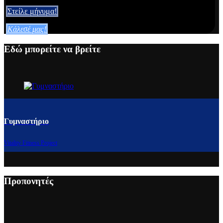
Στείλε μήνυμα!
Κάλεσέ μας!
Εδώ μπορείτε να βρείτε
Γυμναστήριο
Vitality Fitness Project
Προπονητές